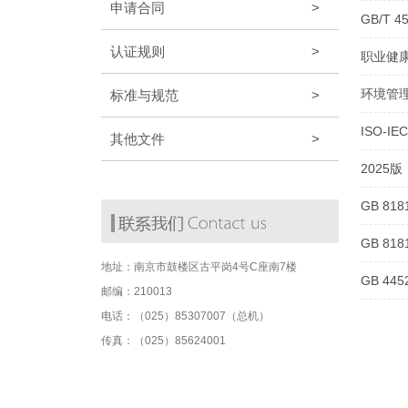
申请合同
>
GB/T 
认证规则
>
职业健康
环境管理
标准与规范
>
ISO-I
其他文件
>
2025
GB 81
GB 81
地址：
南京市鼓楼区古平岗4号C座南7楼
GB 44
邮编：
210013
电话：
（025）85307007（总机）
传真：
（025）85624001